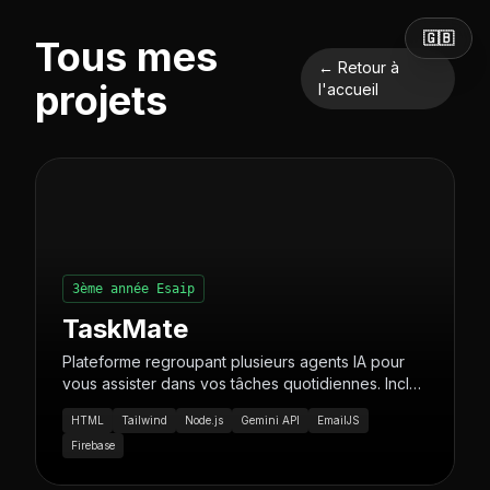
🇬🇧
Tous mes
← Retour à
projets
l'accueil
3ème année Esaip
TaskMate
Plateforme regroupant plusieurs agents IA pour
vous assister dans vos tâches quotidiennes. Inclut
un agent de correction intelligent capable
HTML
Tailwind
Node.js
Gemini API
EmailJS
d'analyser et d'améliorer vos textes.
Firebase