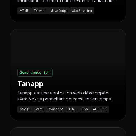
informations de mon Tour de France caritatif au
profit des enfants atteints de la maladie de Crohn.
HTML
Tailwind
JavaScript
Web Scraping
2ème année IUT
Tanapp
Tanapp est une application web développée
avec Next.js permettant de consulter en temps
réel les horaires d’arrivée des bus de la ville de
Next.js
React
JavaScript
HTML
CSS
API REST
Nantes.