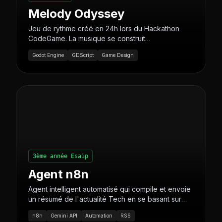
Melody Odyssey
Jeu de rythme créé en 24h lors du Hackathon
CodeGame. La musique se construit
dynamiquement au fur et à mesure de la
Godot Engine
GDScript
Game Design
progression du joueur.
3ème année Esaip
Agent n8n
Agent intelligent automatisé qui compile et envoie
un résumé de l'actualité Tech en se basant sur
Google News.
n8n
Gemini API
Automation
RSS