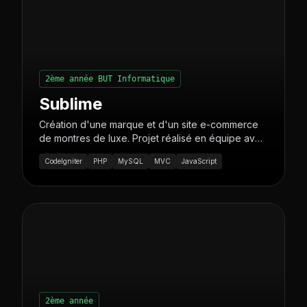
2ème année BUT Informatique
Sublime
Création d'une marque et d'un site e-commerce
de montres de luxe. Projet réalisé en équipe avec
gestion complète (utilisateurs, produits,
CodeIgniter
PHP
MySQL
MVC
JavaScript
commandes).
2ème année