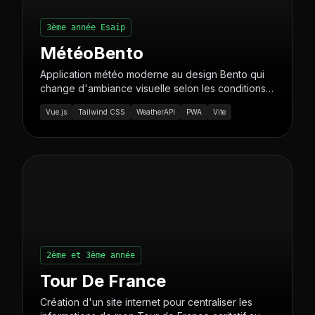
3ème année Esaip
MétéoBento
Application météo moderne au design Bento qui
change d'ambiance visuelle selon les conditions
climatiques. Intègre la géolocalisation, des
Vue.js
Tailwind CSS
WeatherAPI
PWA
Vite
prévisions détaillées et une installation PWA native
sur mobile.
2ème et 3ème année
Tour De France
Création d'un site internet pour centraliser les